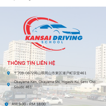
THÔNG TIN LIÊN HỆ
〒709-0872岡山県岡山市東区瀬戸町宗堂461
Okayama Ken, Okayama Shi, Higashi Ku, Seto Cho
Soudo 461
AM 9:00 - PM 18:00