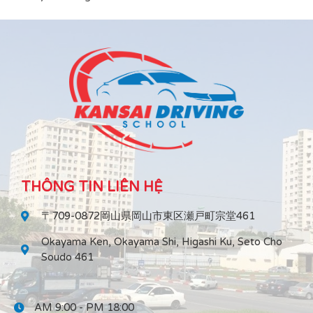
THÔNG TIN LIÊN HỆ
〒709-0872岡山県岡山市東区瀬戸町宗堂461
Okayama Ken, Okayama Shi, Higashi Ku, Seto Cho
Soudo 461
AM 9:00 - PM 18:00