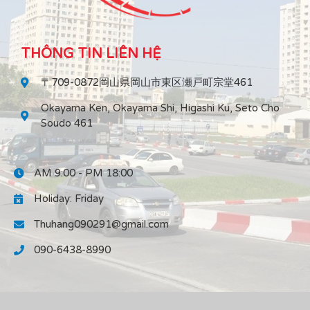
THÔNG TIN LIÊN HỆ
〒709-0872岡山県岡山市東区瀬戸町宗堂461
Okayama Ken, Okayama Shi, Higashi Ku, Seto Cho
Soudo 461
AM 9:00 - PM 18:00
Holiday: Friday
Thuhang090291@gmail.com
090-6438-8990