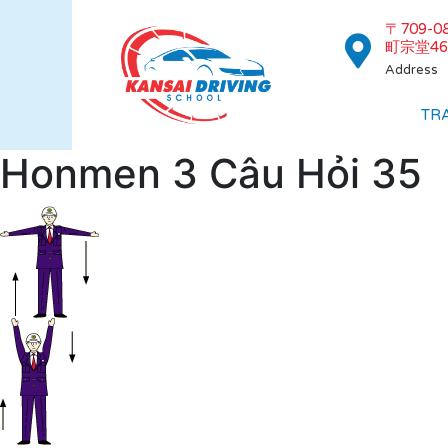
〒709-
町宗堂46
Address
TR
Honmen 3 Câu Hỏi 35