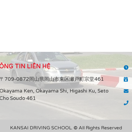
ÔNG TIN LIÊN HỆ
〒709-0872岡山県岡山市東区瀬戸町宗堂461
Okayama Ken, Okayama Shi, Higashi Ku, Seto
Cho Soudo 461
KANSAI DRIVING SCHOOL. © All Rights Reserved