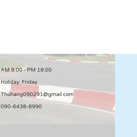
AM 9:00 - PM 18:00
Holiday: Friday
Thuhang090291@gmail.com
090-6438-8990