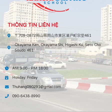
THÔNG TIN LIÊN HỆ
〒709-0872岡山県岡山市東区瀬戸町宗堂461
Okayama Ken, Okayama Shi, Higashi Ku, Seto Cho
Soudo 461
AM 9:00 - PM 18:00
Holiday: Friday
Thuhang090291@gmail.com
090-6438-8990