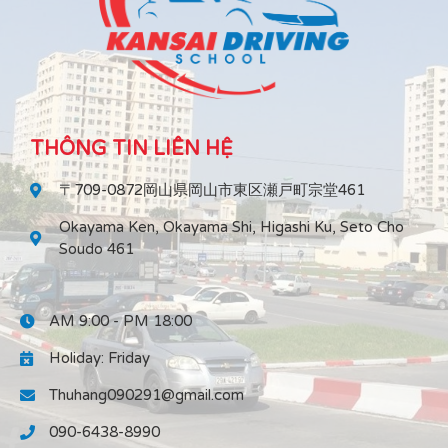
THÔNG TIN LIÊN HỆ
〒709-0872岡山県岡山市東区瀬戸町宗堂461
Okayama Ken, Okayama Shi, Higashi Ku, Seto Cho
Soudo 461
AM 9:00 - PM 18:00
Holiday: Friday
Thuhang090291@gmail.com
090-6438-8990