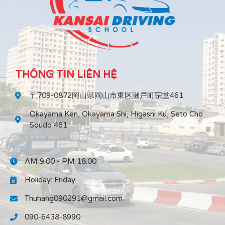
THÔNG TIN LIÊN HỆ
〒709-0872岡山県岡山市東区瀬戸町宗堂461
Okayama Ken, Okayama Shi, Higashi Ku, Seto Cho
Soudo 461
AM 9:00 - PM 18:00
Holiday: Friday
Thuhang090291@gmail.com
090-6438-8990