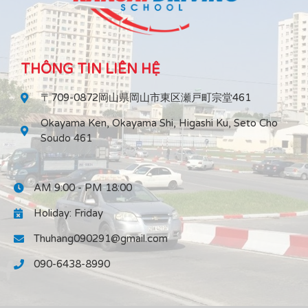
THÔNG TIN LIÊN HỆ
〒709-0872岡山県岡山市東区瀬戸町宗堂461
Okayama Ken, Okayama Shi, Higashi Ku, Seto Cho
Soudo 461
AM 9:00 - PM 18:00
Holiday: Friday
Thuhang090291@gmail.com
090-6438-8990