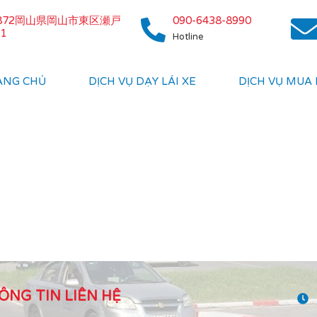
0872岡山県岡山市東区瀬戸
090-6438-8990
1
Hotline
ANG CHỦ
DỊCH VỤ DẠY LÁI XE
DỊCH VỤ MUA
ÔNG TIN LIÊN HỆ