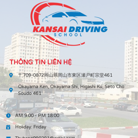
THÔNG TIN LIÊN HỆ
〒709-0872岡山県岡山市東区瀬戸町宗堂461
Okayama Ken, Okayama Shi, Higashi Ku, Seto Cho
Soudo 461
AM 9:00 - PM 18:00
Holiday: Friday