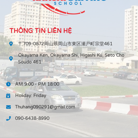
THÔNG TIN LIÊN HỆ
〒709-0872岡山県岡山市東区瀬戸町宗堂461
Okayama Ken, Okayama Shi, Higashi Ku, Seto Cho
Soudo 461
AM 9:00 - PM 18:00
Holiday: Friday
Thuhang090291@gmail.com
090-6438-8990