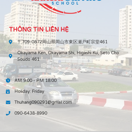
THÔNG TIN LIÊN HỆ
〒709-0872岡山県岡山市東区瀬戸町宗堂461
Okayama Ken, Okayama Shi, Higashi Ku, Seto Cho
Soudo 461
AM 9:00 - PM 18:00
Holiday: Friday
Thuhang090291@gmail.com
090-6438-8990