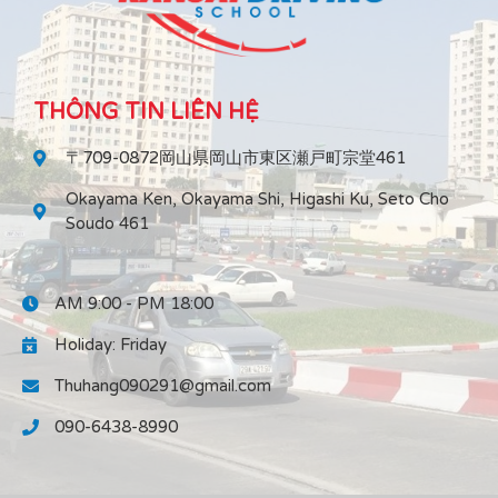
THÔNG TIN LIÊN HỆ
〒709-0872岡山県岡山市東区瀬戸町宗堂461
Okayama Ken, Okayama Shi, Higashi Ku, Seto Cho
Soudo 461
AM 9:00 - PM 18:00
Holiday: Friday
Thuhang090291@gmail.com
090-6438-8990