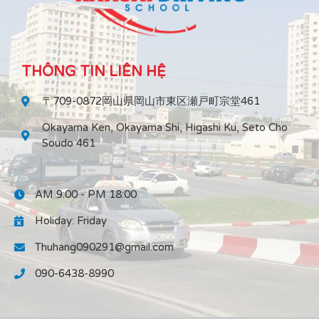
THÔNG TIN LIÊN HỆ
〒709-0872岡山県岡山市東区瀬戸町宗堂461
Okayama Ken, Okayama Shi, Higashi Ku, Seto Cho
Soudo 461
AM 9:00 - PM 18:00
Holiday: Friday
Thuhang090291@gmail.com
090-6438-8990