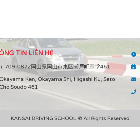
ÔNG TIN LIÊN HỆ
〒709-0872岡山県岡山市東区瀬戸町宗堂461
Okayama Ken, Okayama Shi, Higashi Ku, Seto
Cho Soudo 461
KANSAI DRIVING SCHOOL. © All Rights Reserved