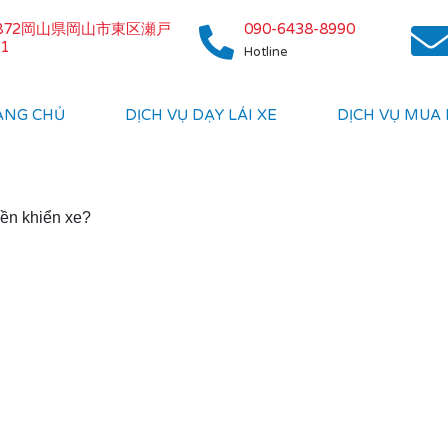
0872岡山県岡山市東区瀬戸
090-6438-8990
1
Hotline
ANG CHỦ
DỊCH VỤ DẠY LÁI XE
DỊCH VỤ MUA
iền khiển xe?