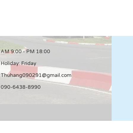
AM 9:00 - PM 18:00
Holiday: Friday
Thuhang090291@gmail.com
090-6438-8990