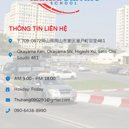
THÔNG TIN LIÊN HỆ
〒709-0872岡山県岡山市東区瀬戸町宗堂461
Okayama Ken, Okayama Shi, Higashi Ku, Seto Cho
Soudo 461
AM 9:00 - PM 18:00
Holiday: Friday
Thuhang090291@gmail.com
090-6438-8990