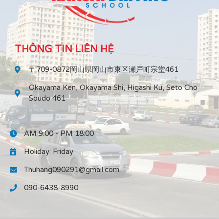
THÔNG TIN LIÊN HỆ
〒709-0872岡山県岡山市東区瀬戸町宗堂461
Okayama Ken, Okayama Shi, Higashi Ku, Seto Cho
Soudo 461
AM 9:00 - PM 18:00
Holiday: Friday
Thuhang090291@gmail.com
090-6438-8990