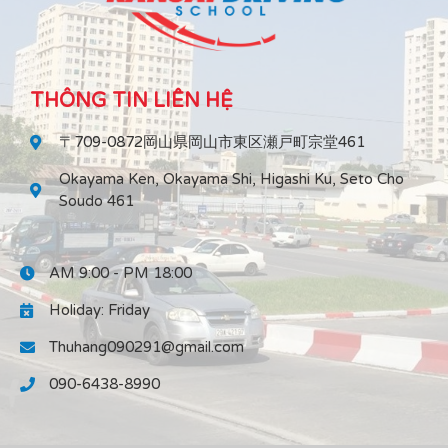
THÔNG TIN LIÊN HỆ
〒709-0872岡山県岡山市東区瀬戸町宗堂461
Okayama Ken, Okayama Shi, Higashi Ku, Seto Cho
Soudo 461
AM 9:00 - PM 18:00
Holiday: Friday
Thuhang090291@gmail.com
090-6438-8990