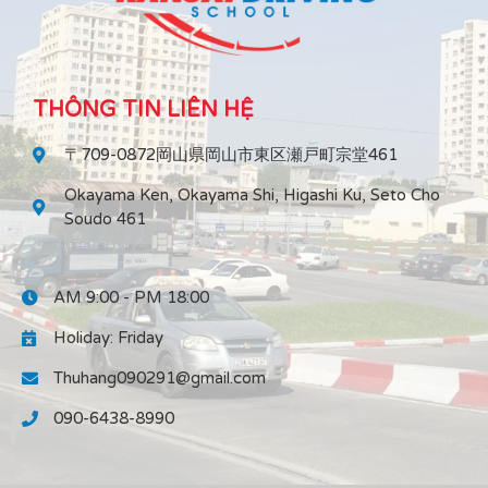
THÔNG TIN LIÊN HỆ
〒709-0872岡山県岡山市東区瀬戸町宗堂461
Okayama Ken, Okayama Shi, Higashi Ku, Seto Cho
Soudo 461
AM 9:00 - PM 18:00
Holiday: Friday
Thuhang090291@gmail.com
090-6438-8990