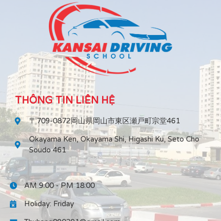
THÔNG TIN LIÊN HỆ
〒709-0872岡山県岡山市東区瀬戸町宗堂461
Okayama Ken, Okayama Shi, Higashi Ku, Seto Cho
Soudo 461
AM 9:00 - PM 18:00
Holiday: Friday