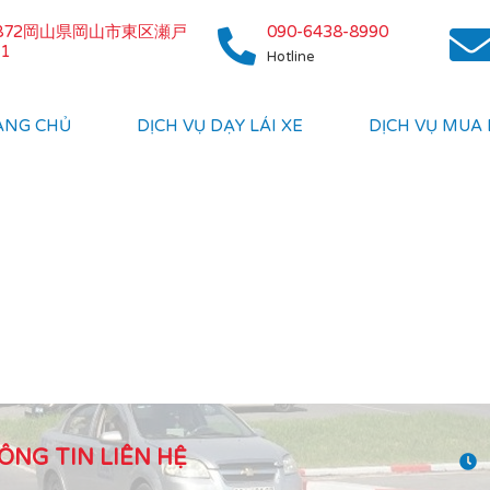
0872岡山県岡山市東区瀬戸
090-6438-8990
1
Hotline
ANG CHỦ
DỊCH VỤ DẠY LÁI XE
DỊCH VỤ MUA
ÔNG TIN LIÊN HỆ