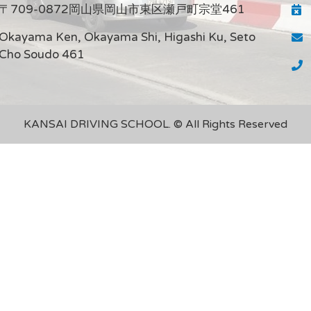
〒709-0872岡山県岡山市東区瀬戸町宗堂461
Okayama Ken, Okayama Shi, Higashi Ku, Seto
Cho Soudo 461
KANSAI DRIVING SCHOOL. © All Rights Reserved