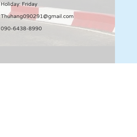
Holiday: Friday
Thuhang090291@gmail.com
090-6438-8990