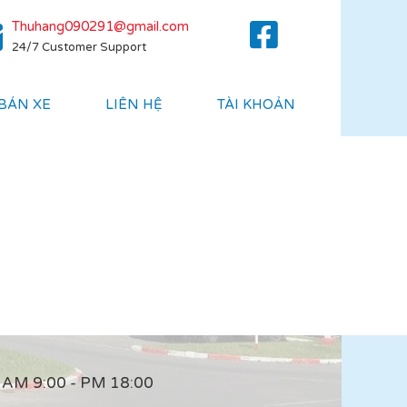
Thuhang090291@gmail.com
24/7 Customer Support
 BÁN XE
LIÊN HỆ
TÀI KHOẢN
AM 9:00 - PM 18:00