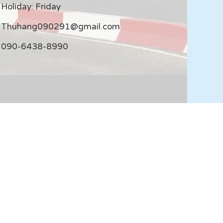
Holiday: Friday
Thuhang090291@gmail.com
090-6438-8990