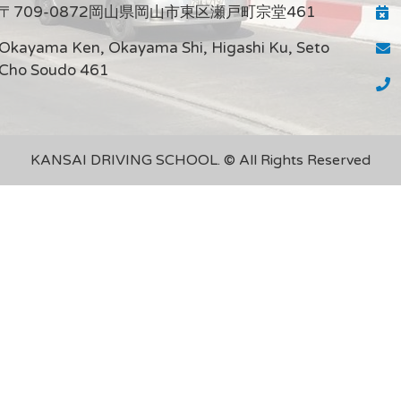
〒709-0872岡山県岡山市東区瀬戸町宗堂461
Okayama Ken, Okayama Shi, Higashi Ku, Seto
Cho Soudo 461
KANSAI DRIVING SCHOOL. © All Rights Reserved