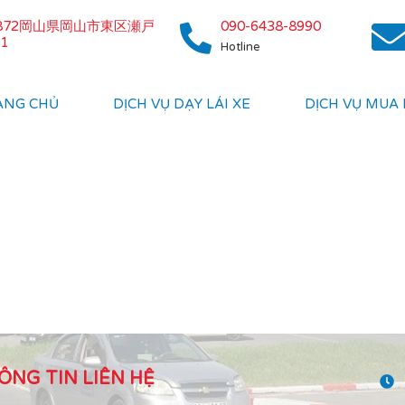
0872岡山県岡山市東区瀬戸
090-6438-8990
1
Hotline
ANG CHỦ
DỊCH VỤ DẠY LÁI XE
DỊCH VỤ MUA
ÔNG TIN LIÊN HỆ