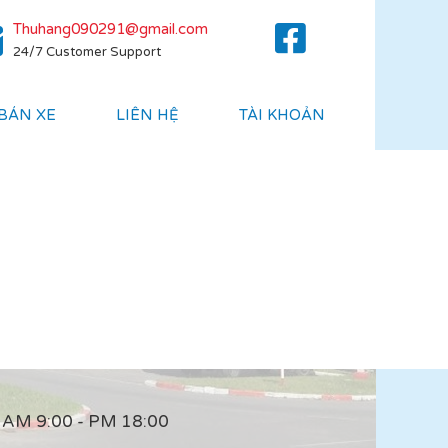
Thuhang090291@gmail.com
24/7 Customer Support
 BÁN XE
LIÊN HỆ
TÀI KHOẢN
AM 9:00 - PM 18:00