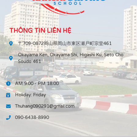
THÔNG TIN LIÊN HỆ
〒709-0872岡山県岡山市東区瀬戸町宗堂461
Okayama Ken, Okayama Shi, Higashi Ku, Seto Cho
Soudo 461
AM 9:00 - PM 18:00
Holiday: Friday
Thuhang090291@gmail.com
090-6438-8990