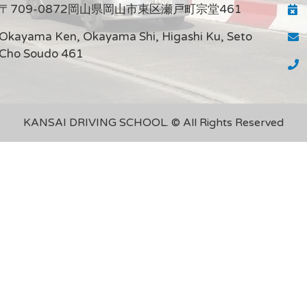
〒709-0872岡山県岡山市東区瀬戸町宗堂461
Okayama Ken, Okayama Shi, Higashi Ku, Seto
Cho Soudo 461
KANSAI DRIVING SCHOOL. © All Rights Reserved