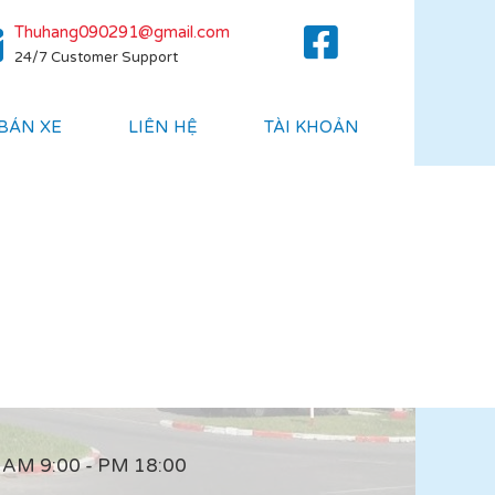
Thuhang090291@gmail.com
24/7 Customer Support
 BÁN XE
LIÊN HỆ
TÀI KHOẢN
AM 9:00 - PM 18:00