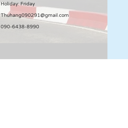
Holiday: Friday
Thuhang090291@gmail.com
090-6438-8990