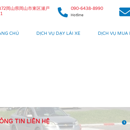
0872岡山県岡山市東区瀬戸
090-6438-8990
1
Hotline
ANG CHỦ
DỊCH VỤ DẠY LÁI XE
DỊCH VỤ MUA
ÔNG TIN LIÊN HỆ