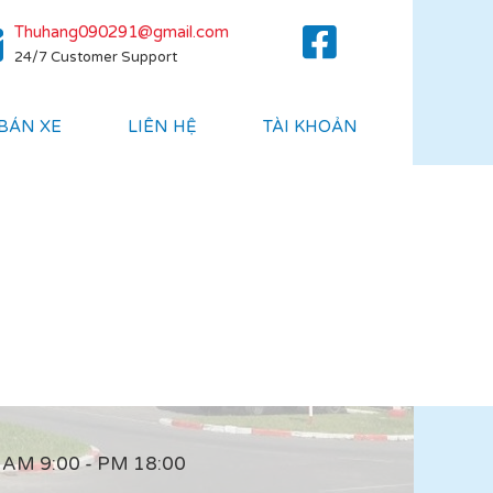
Thuhang090291@gmail.com
24/7 Customer Support
 BÁN XE
LIÊN HỆ
TÀI KHOẢN
AM 9:00 - PM 18:00