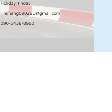
Holiday: Friday
Thuhang090291@gmail.com
090-6438-8990