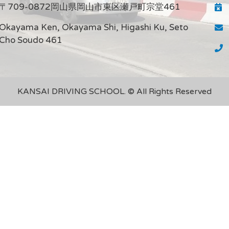
〒709-0872岡山県岡山市東区瀬戸町宗堂461
Okayama Ken, Okayama Shi, Higashi Ku, Seto
Cho Soudo 461
KANSAI DRIVING SCHOOL. © All Rights Reserved