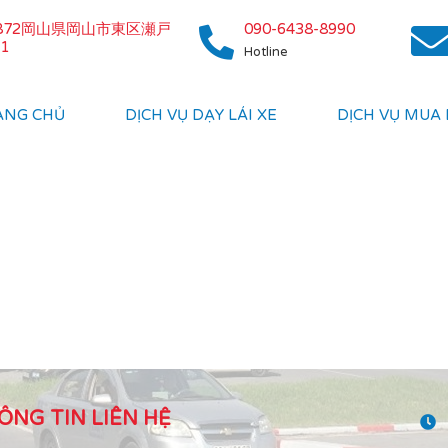
0872岡山県岡山市東区瀬戸
090-6438-8990
1
Hotline
ANG CHỦ
DỊCH VỤ DẠY LÁI XE
DỊCH VỤ MUA
ÔNG TIN LIÊN HỆ