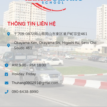
THÔNG TIN LIÊN HỆ
〒709-0872岡山県岡山市東区瀬戸町宗堂461
Okayama Ken, Okayama Shi, Higashi Ku, Seto Cho
Soudo 461
AM 9:00 - PM 18:00
Holiday: Friday
Thuhang090291@gmail.com
090-6438-8990