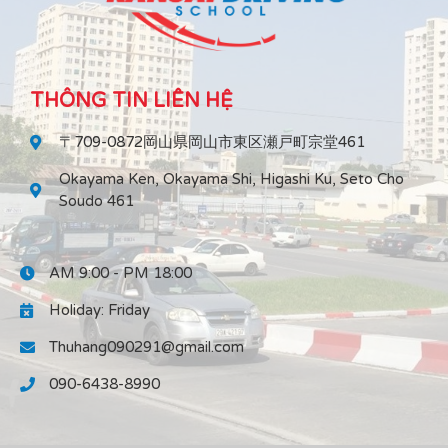
THÔNG TIN LIÊN HỆ
〒709-0872岡山県岡山市東区瀬戸町宗堂461
Okayama Ken, Okayama Shi, Higashi Ku, Seto Cho
Soudo 461
AM 9:00 - PM 18:00
Holiday: Friday
Thuhang090291@gmail.com
090-6438-8990