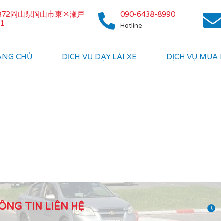
0872岡山県岡山市東区瀬戸
090-6438-8990
1
Hotline
ANG CHỦ
DỊCH VỤ DẠY LÁI XE
DỊCH VỤ MUA
ÔNG TIN LIÊN HỆ