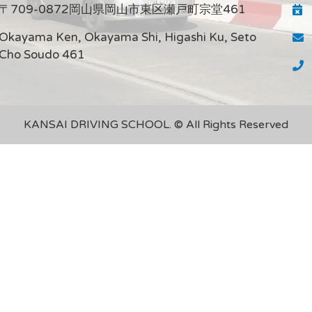
〒709-0872岡山県岡山市東区瀬戸町宗堂461
Okayama Ken, Okayama Shi, Higashi Ku, Seto
Cho Soudo 461
KANSAI DRIVING SCHOOL. © All Rights Reserved