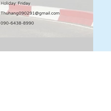
Holiday: Friday
Thuhang090291@gmail.com
090-6438-8990