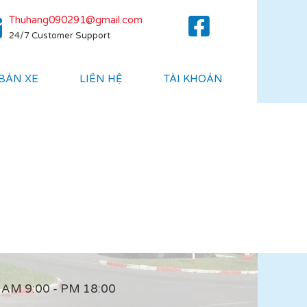
Thuhang090291@gmail.com
24/7 Customer Support
 BÁN XE
LIÊN HỆ
TÀI KHOẢN
AM 9:00 - PM 18:00