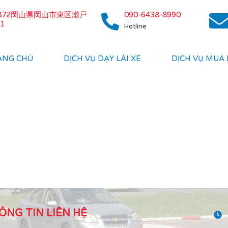
0872岡山県岡山市東区瀬戸
090-6438-8990
1
Hotline
ANG CHỦ
DỊCH VỤ DẠY LÁI XE
DỊCH VỤ MUA
ÔNG TIN LIÊN HỆ