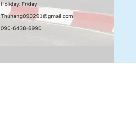
Holiday: Friday
Thuhang090291@gmail.com
090-6438-8990