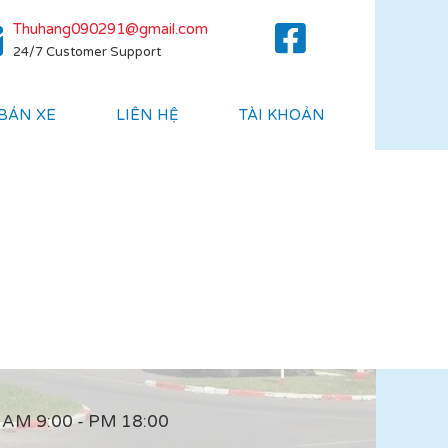
Thuhang090291@gmail.com
24/7 Customer Support
 BÁN XE
LIÊN HỆ
TÀI KHOẢN
AM 9:00 - PM 18:00