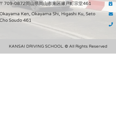
〒709-0872岡山県岡山市東区瀬戸町宗堂461
Okayama Ken, Okayama Shi, Higashi Ku, Seto
Cho Soudo 461
KANSAI DRIVING SCHOOL. © All Rights Reserved