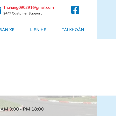
Thuhang090291@gmail.com
24/7 Customer Support
 BÁN XE
LIÊN HỆ
TÀI KHOẢN
AM 9:00 - PM 18:00