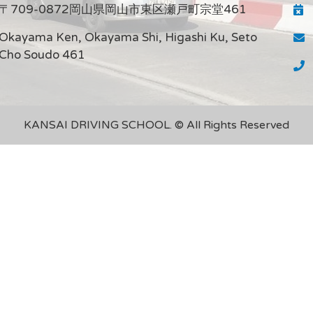
〒709-0872岡山県岡山市東区瀬戸町宗堂461
Okayama Ken, Okayama Shi, Higashi Ku, Seto
Cho Soudo 461
KANSAI DRIVING SCHOOL. © All Rights Reserved