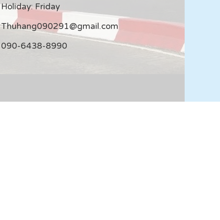
Holiday: Friday
Thuhang090291@gmail.com
090-6438-8990