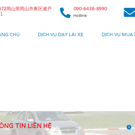
0872岡山県岡山市東区瀬戸
090-6438-8990
1
Hotline
ANG CHỦ
DỊCH VỤ DẠY LÁI XE
DỊCH VỤ MUA
ÔNG TIN LIÊN HỆ