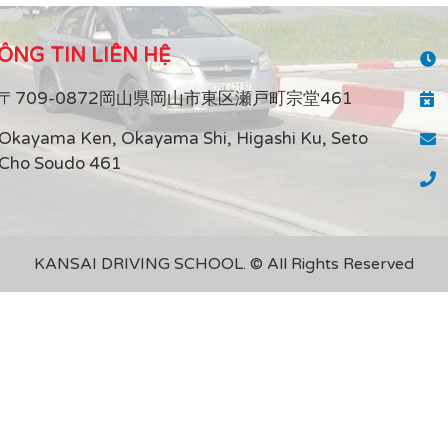
ÔNG TIN LIÊN HỆ
〒709-0872岡山県岡山市東区瀬戸町宗堂461
Okayama Ken, Okayama Shi, Higashi Ku, Seto
Cho Soudo 461
KANSAI DRIVING SCHOOL. © All Rights Reserved