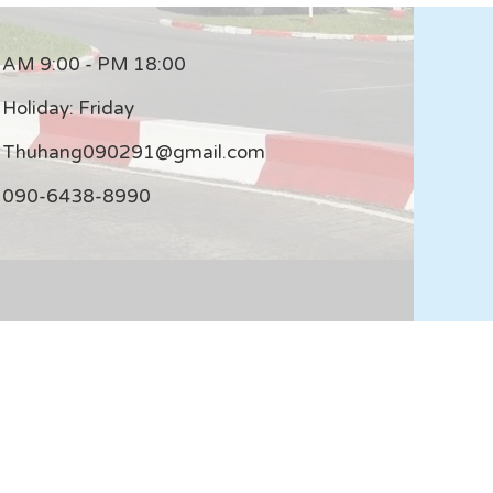
AM 9:00 - PM 18:00
Holiday: Friday
Thuhang090291@gmail.com
090-6438-8990