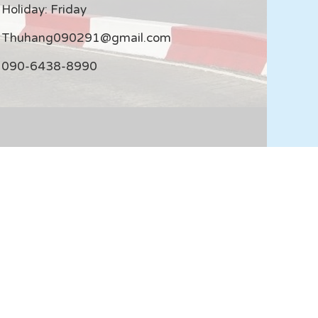
Holiday: Friday
Thuhang090291@gmail.com
090-6438-8990