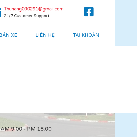
Thuhang090291@gmail.com
24/7 Customer Support
 BÁN XE
LIÊN HỆ
TÀI KHOẢN
AM 9:00 - PM 18:00