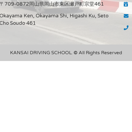
〒709-0872岡山県岡山市東区瀬戸町宗堂461
Okayama Ken, Okayama Shi, Higashi Ku, Seto
Cho Soudo 461
KANSAI DRIVING SCHOOL. © All Rights Reserved