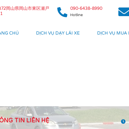
0872岡山県岡山市東区瀬戸
090-6438-8990
1
Hotline
ANG CHỦ
DỊCH VỤ DẠY LÁI XE
DỊCH VỤ MUA
ÔNG TIN LIÊN HỆ