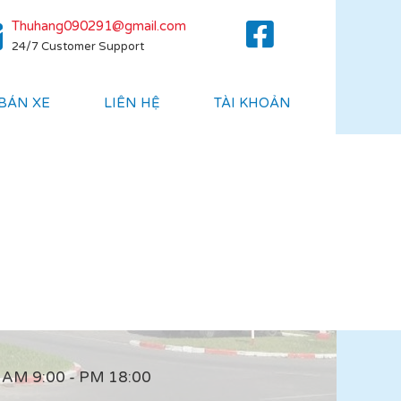
Thuhang090291@gmail.com
24/7 Customer Support
 BÁN XE
LIÊN HỆ
TÀI KHOẢN
AM 9:00 - PM 18:00