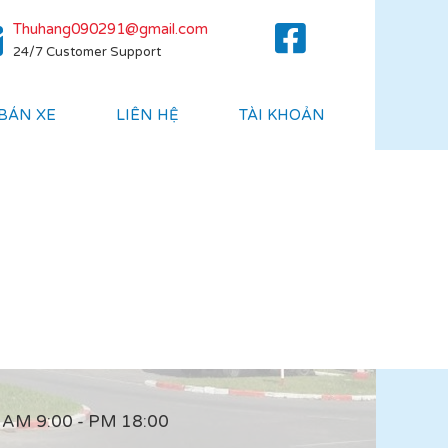
Thuhang090291@gmail.com
24/7 Customer Support
 BÁN XE
LIÊN HỆ
TÀI KHOẢN
AM 9:00 - PM 18:00