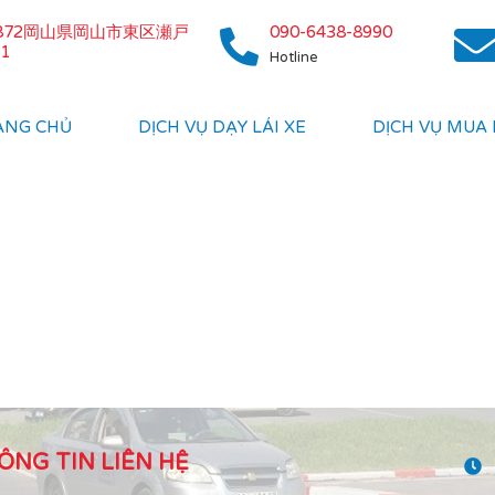
0872岡山県岡山市東区瀬戸
090-6438-8990
1
Hotline
ANG CHỦ
DỊCH VỤ DẠY LÁI XE
DỊCH VỤ MUA
ÔNG TIN LIÊN HỆ