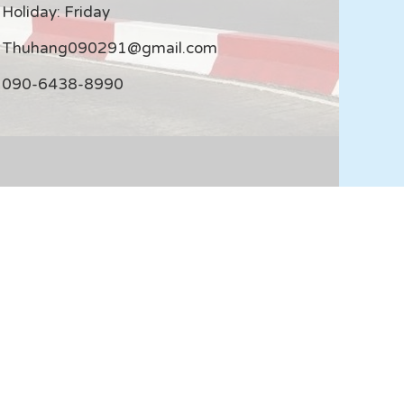
Holiday: Friday
Thuhang090291@gmail.com
090-6438-8990