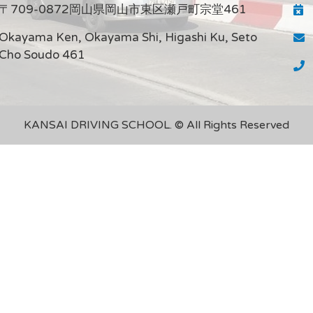
〒709-0872岡山県岡山市東区瀬戸町宗堂461
Okayama Ken, Okayama Shi, Higashi Ku, Seto
Cho Soudo 461
KANSAI DRIVING SCHOOL. © All Rights Reserved