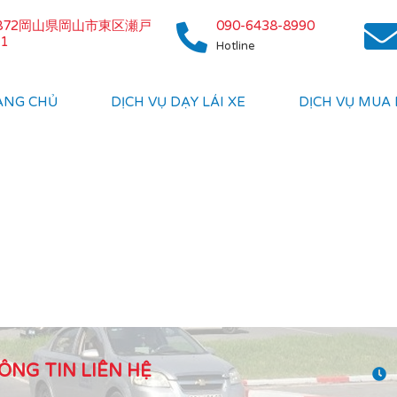
0872岡山県岡山市東区瀬戸
090-6438-8990
1
Hotline
ANG CHỦ
DỊCH VỤ DẠY LÁI XE
DỊCH VỤ MUA
ÔNG TIN LIÊN HỆ