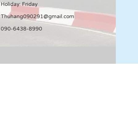
Holiday: Friday
Thuhang090291@gmail.com
090-6438-8990