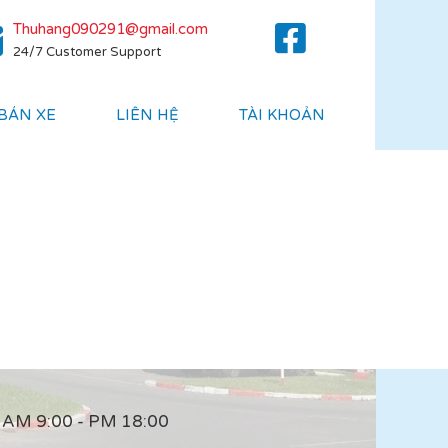
Thuhang090291@gmail.com
24/7 Customer Support
 BÁN XE
LIÊN HỆ
TÀI KHOẢN
AM 9:00 - PM 18:00