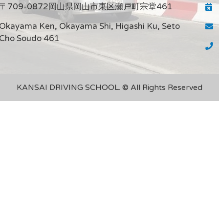
〒709-0872岡山県岡山市東区瀬戸町宗堂461
Okayama Ken, Okayama Shi, Higashi Ku, Seto
Cho Soudo 461
KANSAI DRIVING SCHOOL. © All Rights Reserved