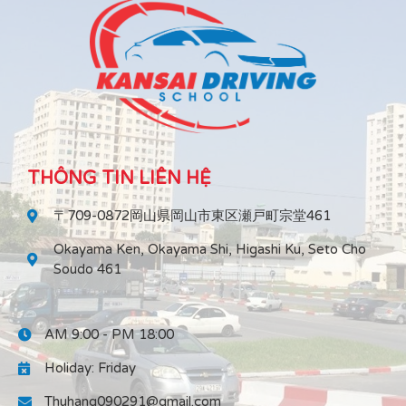
THÔNG TIN LIÊN HỆ
〒709-0872岡山県岡山市東区瀬戸町宗堂461
Okayama Ken, Okayama Shi, Higashi Ku, Seto Cho
Soudo 461
AM 9:00 - PM 18:00
Holiday: Friday
Thuhang090291@gmail.com