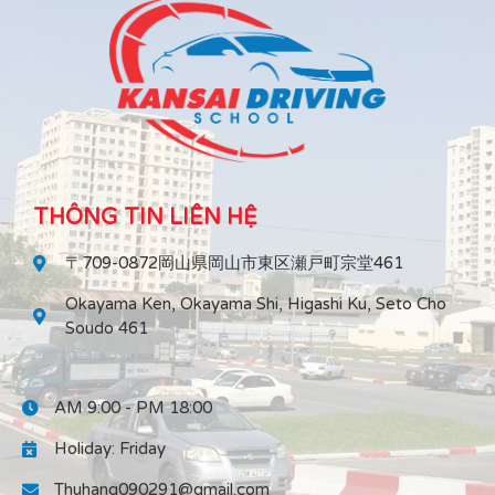
THÔNG TIN LIÊN HỆ
〒709-0872岡山県岡山市東区瀬戸町宗堂461
Okayama Ken, Okayama Shi, Higashi Ku, Seto Cho
Soudo 461
AM 9:00 - PM 18:00
Holiday: Friday
Thuhang090291@gmail.com