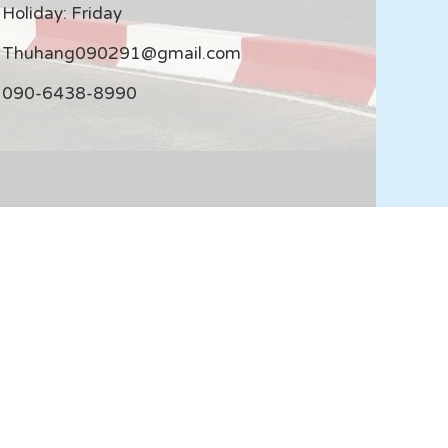
Holiday: Friday
Thuhang090291@gmail.com
090-6438-8990