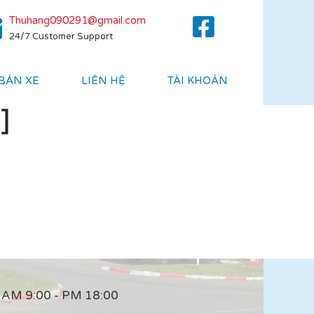
Thuhang090291@gmail.com
24/7 Customer Support
 BÁN XE
LIÊN HỆ
TÀI KHOẢN
]
AM 9:00 - PM 18:00