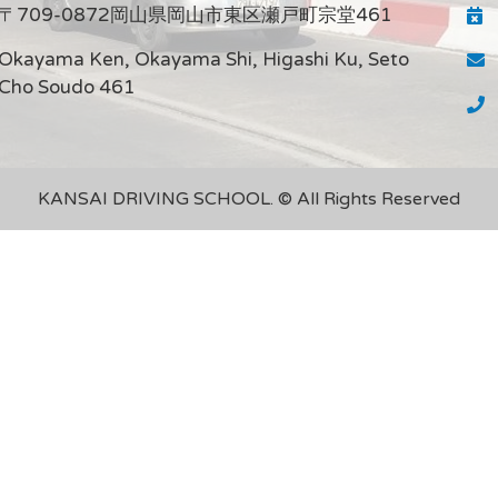
〒709-0872岡山県岡山市東区瀬戸町宗堂461
Okayama Ken, Okayama Shi, Higashi Ku, Seto
Cho Soudo 461
KANSAI DRIVING SCHOOL. © All Rights Reserved