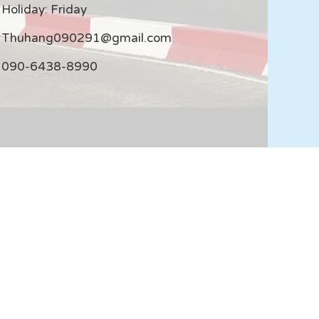
Holiday: Friday
Thuhang090291@gmail.com
090-6438-8990