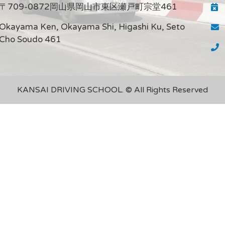
〒709-0872岡山県岡山市東区瀬戸町宗堂461
Okayama Ken, Okayama Shi, Higashi Ku, Seto
Cho Soudo 461
KANSAI DRIVING SCHOOL. © All Rights Reserved