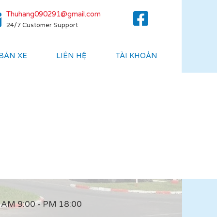
Thuhang090291@gmail.com
24/7 Customer Support
 BÁN XE
LIÊN HỆ
TÀI KHOẢN
AM 9:00 - PM 18:00