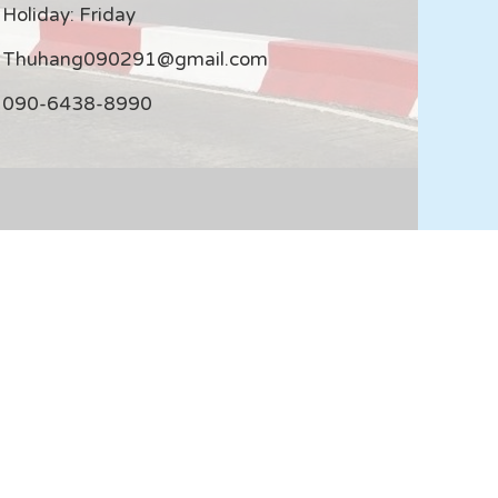
Holiday: Friday
Thuhang090291@gmail.com
090-6438-8990