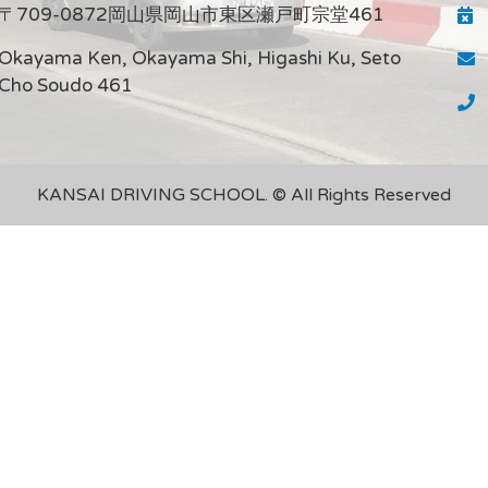
〒709-0872岡山県岡山市東区瀬戸町宗堂461
Okayama Ken, Okayama Shi, Higashi Ku, Seto
Cho Soudo 461
KANSAI DRIVING SCHOOL. © All Rights Reserved