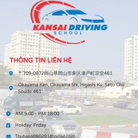
THÔNG TIN LIÊN HỆ
〒709-0872岡山県岡山市東区瀬戸町宗堂461
Okayama Ken, Okayama Shi, Higashi Ku, Seto Cho
Soudo 461
AM 9:00 - PM 18:00
Holiday: Friday
Thuhang090291@gmail.com