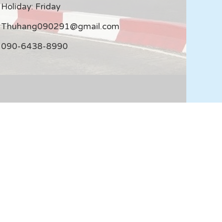
Holiday: Friday
Thuhang090291@gmail.com
090-6438-8990