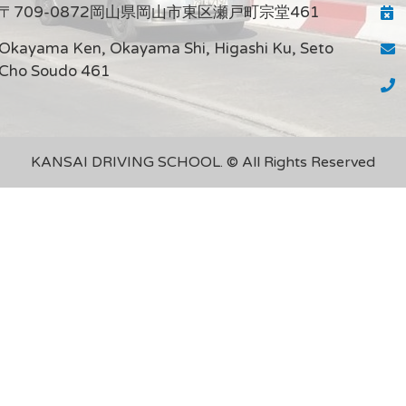
〒709-0872岡山県岡山市東区瀬戸町宗堂461
Okayama Ken, Okayama Shi, Higashi Ku, Seto
Cho Soudo 461
KANSAI DRIVING SCHOOL. © All Rights Reserved