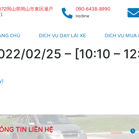
0872岡山県岡山市東区瀬戸
090-6438-8990
1
Hotline
ANG CHỦ
DỊCH VỤ DẠY LÁI XE
DỊCH VỤ MUA
22/02/25 – [10:10 – 12
y)
ÔNG TIN LIÊN HỆ