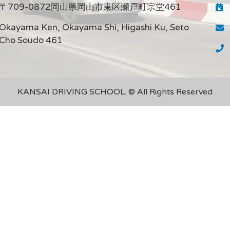
〒709-0872岡山県岡山市東区瀬戸町宗堂461
Okayama Ken, Okayama Shi, Higashi Ku, Seto
Cho Soudo 461
KANSAI DRIVING SCHOOL. © All Rights Reserved