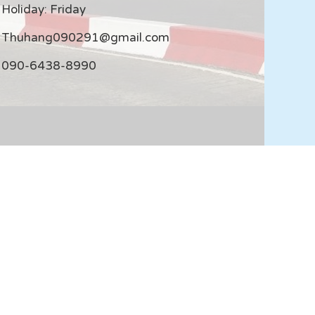
Holiday: Friday
Thuhang090291@gmail.com
090-6438-8990