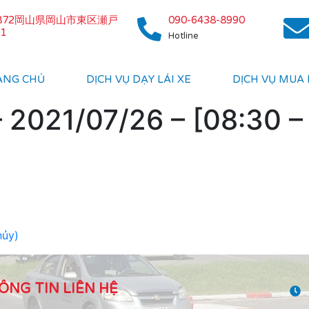
0872岡山県岡山市東区瀬戸
090-6438-8990
1
Hotline
ANG CHỦ
DỊCH VỤ DẠY LÁI XE
DỊCH VỤ MUA
2021/07/26 – [08:30 – 
hủy)
ÔNG TIN LIÊN HỆ