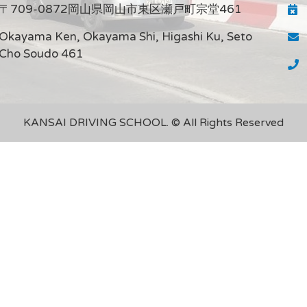
〒709-0872岡山県岡山市東区瀬戸町宗堂461
Okayama Ken, Okayama Shi, Higashi Ku, Seto
Cho Soudo 461
KANSAI DRIVING SCHOOL. © All Rights Reserved