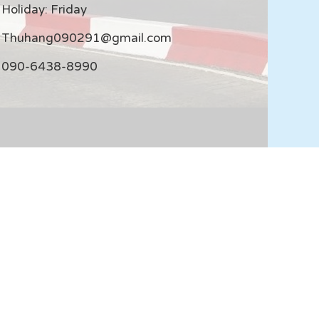
Holiday: Friday
Thuhang090291@gmail.com
090-6438-8990